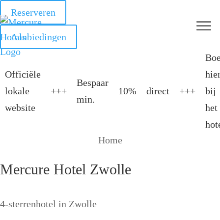
Reserveren
Aanbiedingen
Bo
Officiële
hie
Bespaar
lokale
+++
10%
direct
+++
bij
min.
website
het
hot
Home
Mercure Hotel Zwolle
4-sterrenhotel in Zwolle